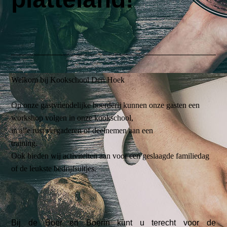
Welkom bij Kookschool Den Hoek
Op onze gastvriendelijke boerderij kunnen onze gasten een
workshop volgen in onze kookschool,
in alle rust vergaderen of deelnemen aan een
training.
Ook bieden wij activiteiten aan voor een geslaagde familiedag
of de leukste bedrijfsuitjes.
Bij de Boer en Boerin kunt u terecht voor de